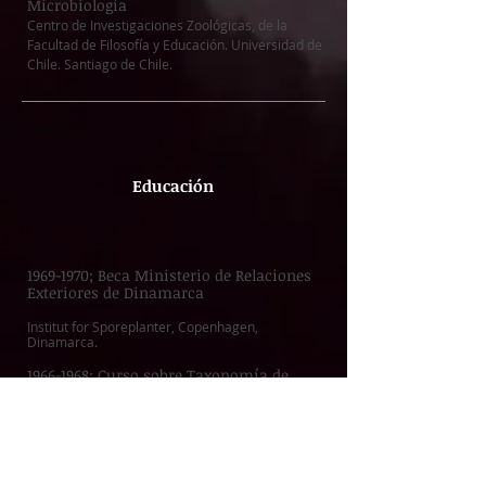
Microbiología
Centro de Investigaciones Zoológicas, de la
Facultad de Filosofía y Educación. Universidad de
Chile. Santiago de Chile.
Educación
1969-1970
; Beca Ministerio de Relaciones
Exteriores de Dinamarca
Institut for Sporeplanter, Copenhagen,
Dinamarca.
1966-1968
; Curso sobre Taxonomía de
Agaricales
Dictado por el Prof. Rolf Singer, en la Universidad
de Buenos Aires y en el Museo de Historia Natural
en Santiago.