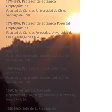
1977-1985
; Profesor de Botánica
Criptogámica
Facultad de Ciencias, Universidad de Chile.
Santiago de Chile.
1972-1976
; Profesor de Botánica Forestal
Criptogámica
​Facultad de Ciencias Forestales, Universidad de
Chile. Santiago de Chile.
1967-1971
; Profesor Auxiliar de Fisiología
Vegetal
​Facultad de Agronomía, Universidad de Chile.
Santiago de Chile.
1961-1966
; Profesor e Investigador en
Micología
​Facultad de Agronomía, Universidad de Chile.
Santiago de Chile.
1960; Investigador Asociado
Departament of Mycology, University Of Iowa City,
Iowa City, USA.
1956-1960
, Jefe de la Sección de